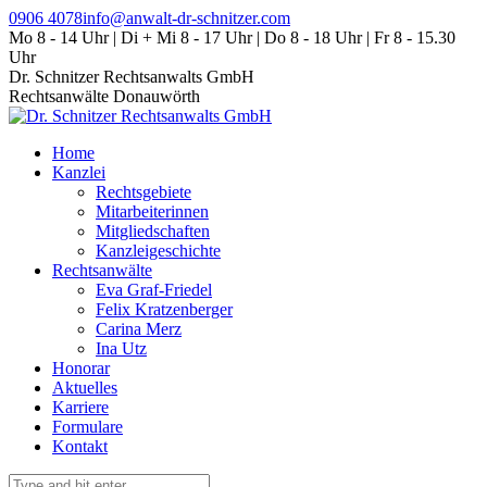
Zum
0906 4078
info@anwalt-dr-schnitzer.com
Inhalt
Mo 8 - 14 Uhr | Di + Mi 8 - 17 Uhr | Do 8 - 18 Uhr | Fr 8 - 15.30
springen
Uhr
Dr. Schnitzer Rechtsanwalts GmbH
Rechtsanwälte Donauwörth
Home
Kanzlei
Rechtsgebiete
Mitarbeiterinnen
Mitgliedschaften
Kanzleigeschichte
Rechtsanwälte
Eva Graf-Friedel
Felix Kratzenberger
Carina Merz
Ina Utz
Honorar
Aktuelles
Karriere
Formulare
Kontakt
Search: