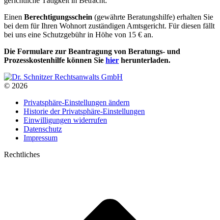
gerichtliche Tätigkeit in Betracht.
Einen
Berechtigungsschein
(gewährte Beratungshilfe) erhalten Sie
bei dem für Ihren Wohnort zuständigen Amtsgericht. Für diesen fällt
bei uns eine Schutzgebühr in Höhe von 15 € an.
Die Formulare zur Beantragung von Beratungs- und
Prozesskostenhilfe können Sie
hier
herunterladen.
© 2026
Privatsphäre-Einstellungen ändern
Historie der Privatsphäre-Einstellungen
Einwilligungen widerrufen
Datenschutz
Impressum
Rechtliches
t
T