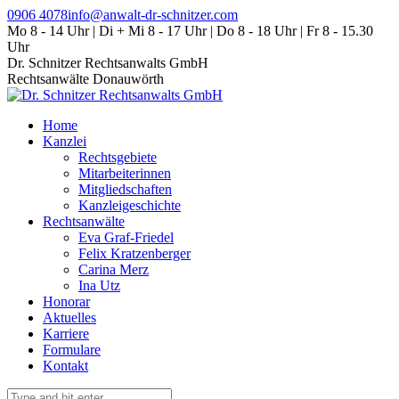
Zum
0906 4078
info@anwalt-dr-schnitzer.com
Inhalt
Mo 8 - 14 Uhr | Di + Mi 8 - 17 Uhr | Do 8 - 18 Uhr | Fr 8 - 15.30
springen
Uhr
Dr. Schnitzer Rechtsanwalts GmbH
Rechtsanwälte Donauwörth
Home
Kanzlei
Rechtsgebiete
Mitarbeiterinnen
Mitgliedschaften
Kanzleigeschichte
Rechtsanwälte
Eva Graf-Friedel
Felix Kratzenberger
Carina Merz
Ina Utz
Honorar
Aktuelles
Karriere
Formulare
Kontakt
Search: