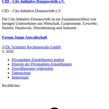
CID - City-Initiative-Donauwörth e.V.
CID – City-Initiative-Donauwörth e.V.
Die City-Initiative-Donauwörth ist ein Zusammenschluss von
hiesigen Unternehmen aus Wirtschaft, Gastronomie, Gewerbe,
Handel, Handwerk, Dienstleistung und Industrie.
Forum Junge Anwaltschaft
© 2026
Privatsphäre-Einstellungen ändern
Historie der Privatsphäre-Einstellungen
Einwilligungen widerrufen
Datenschutz
Impressum
Rechtliches
t
T