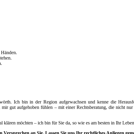
n Händen.
stehen.
n.
örth. Ich bin in der Region aufgewachsen und kenne die Herausfor
i mir gut aufgehoben fühlen – mit einer Rechtsberatung, die nicht nur k
l klären möchten – ich bin für Sie da, so wie es am besten in Ihr Leben
in Versprechen an Sie. Lassen Sie uns Ihr rechtliches Anliegen g