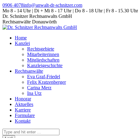
Zum
0906 4078
info@anwalt-dr-schnitzer.com
Inhalt
Mo 8 - 14 Uhr | Di + Mi 8 - 17 Uhr | Do 8 - 18 Uhr | Fr 8 - 15.30 Uhr
springen
Dr. Schnitzer Rechtsanwalts GmbH
Rechtsanwälte Donauwörth
Home
Kanzlei
Rechtsgebiete
Mitarbeiterinnen
Mitgliedschaften
Kanzleigeschichte
Rechtsanwälte
Eva Graf-Friedel
Felix Kratzenberger
Carina Merz
Ina Utz
Honorar
Aktuelles
Karriere
Formulare
Kontakt
Search: