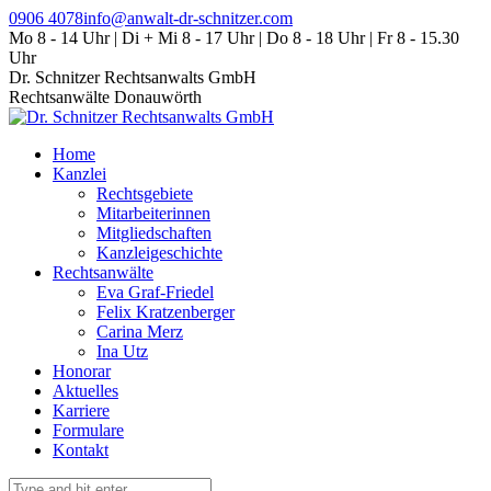
Zum
0906 4078
info@anwalt-dr-schnitzer.com
Inhalt
Mo 8 - 14 Uhr | Di + Mi 8 - 17 Uhr | Do 8 - 18 Uhr | Fr 8 - 15.30
springen
Uhr
Dr. Schnitzer Rechtsanwalts GmbH
Rechtsanwälte Donauwörth
Home
Kanzlei
Rechtsgebiete
Mitarbeiterinnen
Mitgliedschaften
Kanzleigeschichte
Rechtsanwälte
Eva Graf-Friedel
Felix Kratzenberger
Carina Merz
Ina Utz
Honorar
Aktuelles
Karriere
Formulare
Kontakt
Search: