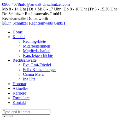
Zum
0906 4078
info@anwalt-dr-schnitzer.com
Inhalt
Mo 8 - 14 Uhr | Di + Mi 8 - 17 Uhr | Do 8 - 18 Uhr | Fr 8 - 15.30 Uhr
springen
Dr. Schnitzer Rechtsanwalts GmbH
Rechtsanwälte Donauwörth
Home
Kanzlei
Rechtsgebiete
Mitarbeiterinnen
Mitgliedschaften
Kanzleigeschichte
Rechtsanwälte
Eva Graf-Friedel
Felix Kratzenberger
Carina Merz
Ina Utz
Honorar
Aktuelles
Karriere
Formulare
Kontakt
Search: