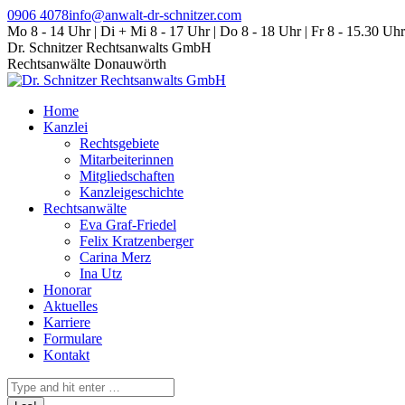
Zum
0906 4078
info@anwalt-dr-schnitzer.com
Inhalt
Mo 8 - 14 Uhr | Di + Mi 8 - 17 Uhr | Do 8 - 18 Uhr | Fr 8 - 15.30 Uhr
springen
Dr. Schnitzer Rechtsanwalts GmbH
Rechtsanwälte Donauwörth
Home
Kanzlei
Rechtsgebiete
Mitarbeiterinnen
Mitgliedschaften
Kanzleigeschichte
Rechtsanwälte
Eva Graf-Friedel
Felix Kratzenberger
Carina Merz
Ina Utz
Honorar
Aktuelles
Karriere
Formulare
Kontakt
Search: