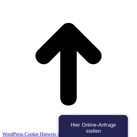
t
T
Hier Online-Anfrage
stellen
WordPress Cookie Hinweis von Real Cookie Banner