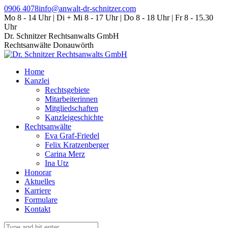
Zum
0906 4078
info@anwalt-dr-schnitzer.com
Inhalt
Mo 8 - 14 Uhr | Di + Mi 8 - 17 Uhr | Do 8 - 18 Uhr | Fr 8 - 15.30
springen
Uhr
Dr. Schnitzer Rechtsanwalts GmbH
Rechtsanwälte Donauwörth
Home
Kanzlei
Rechtsgebiete
Mitarbeiterinnen
Mitgliedschaften
Kanzleigeschichte
Rechtsanwälte
Eva Graf-Friedel
Felix Kratzenberger
Carina Merz
Ina Utz
Honorar
Aktuelles
Karriere
Formulare
Kontakt
Search: