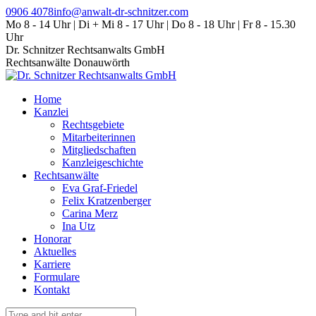
Zum
0906 4078
info@anwalt-dr-schnitzer.com
Inhalt
Mo 8 - 14 Uhr | Di + Mi 8 - 17 Uhr | Do 8 - 18 Uhr | Fr 8 - 15.30
springen
Uhr
Dr. Schnitzer Rechtsanwalts GmbH
Rechtsanwälte Donauwörth
Home
Kanzlei
Rechtsgebiete
Mitarbeiterinnen
Mitgliedschaften
Kanzleigeschichte
Rechtsanwälte
Eva Graf-Friedel
Felix Kratzenberger
Carina Merz
Ina Utz
Honorar
Aktuelles
Karriere
Formulare
Kontakt
Search: