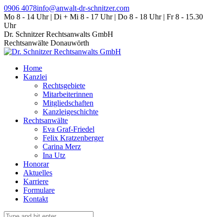
Zum
0906 4078
info@anwalt-dr-schnitzer.com
Inhalt
Mo 8 - 14 Uhr | Di + Mi 8 - 17 Uhr | Do 8 - 18 Uhr | Fr 8 - 15.30
springen
Uhr
Dr. Schnitzer Rechtsanwalts GmbH
Rechtsanwälte Donauwörth
Home
Kanzlei
Rechtsgebiete
Mitarbeiterinnen
Mitgliedschaften
Kanzleigeschichte
Rechtsanwälte
Eva Graf-Friedel
Felix Kratzenberger
Carina Merz
Ina Utz
Honorar
Aktuelles
Karriere
Formulare
Kontakt
Search: