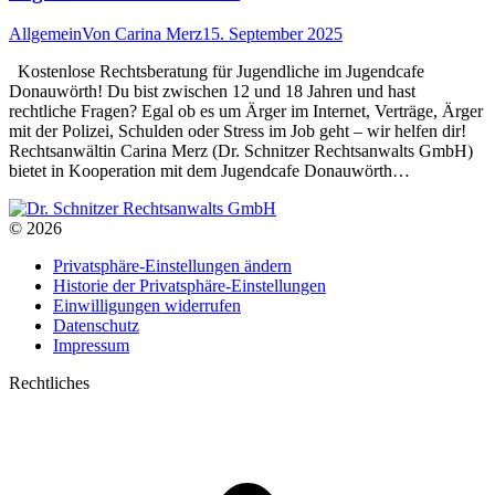
Allgemein
Von
Carina Merz
15. September 2025
Kostenlose Rechtsberatung für Jugendliche im Jugendcafe
Donauwörth! Du bist zwischen 12 und 18 Jahren und hast
rechtliche Fragen? Egal ob es um Ärger im Internet, Verträge, Ärger
mit der Polizei, Schulden oder Stress im Job geht – wir helfen dir!
Rechtsanwältin Carina Merz (Dr. Schnitzer Rechtsanwalts GmbH)
bietet in Kooperation mit dem Jugendcafe Donauwörth…
© 2026
Privatsphäre-Einstellungen ändern
Historie der Privatsphäre-Einstellungen
Einwilligungen widerrufen
Datenschutz
Impressum
Rechtliches
t
T