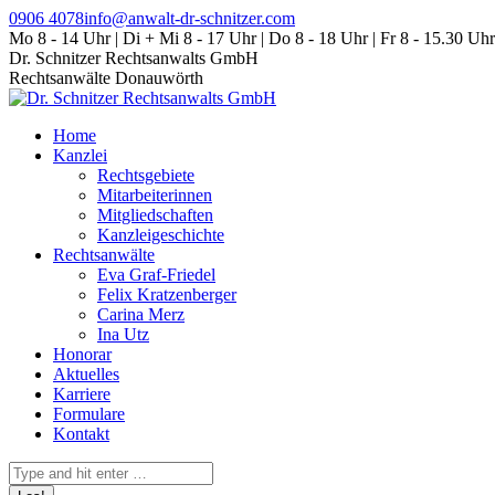
Zum
0906 4078
info@anwalt-dr-schnitzer.com
Inhalt
Mo 8 - 14 Uhr | Di + Mi 8 - 17 Uhr | Do 8 - 18 Uhr | Fr 8 - 15.30 Uhr
springen
Dr. Schnitzer Rechtsanwalts GmbH
Rechtsanwälte Donauwörth
Home
Kanzlei
Rechtsgebiete
Mitarbeiterinnen
Mitgliedschaften
Kanzleigeschichte
Rechtsanwälte
Eva Graf-Friedel
Felix Kratzenberger
Carina Merz
Ina Utz
Honorar
Aktuelles
Karriere
Formulare
Kontakt
Search: