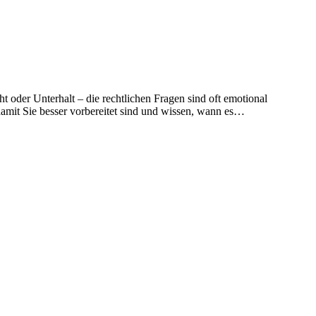
t oder Unterhalt – die rechtlichen Fragen sind oft emotional
damit Sie besser vorbereitet sind und wissen, wann es…
t
T