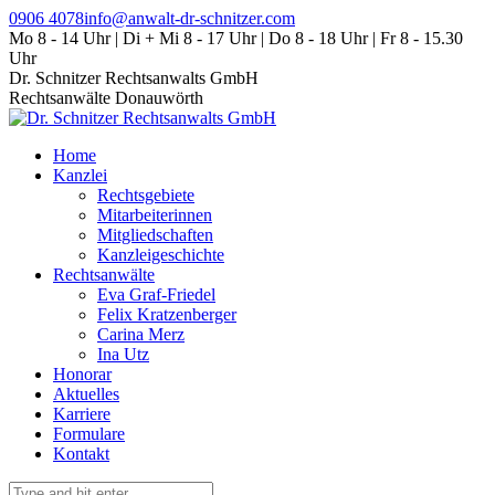
Zum
0906 4078
info@anwalt-dr-schnitzer.com
Inhalt
Mo 8 - 14 Uhr | Di + Mi 8 - 17 Uhr | Do 8 - 18 Uhr | Fr 8 - 15.30
springen
Uhr
Dr. Schnitzer Rechtsanwalts GmbH
Rechtsanwälte Donauwörth
Home
Kanzlei
Rechtsgebiete
Mitarbeiterinnen
Mitgliedschaften
Kanzleigeschichte
Rechtsanwälte
Eva Graf-Friedel
Felix Kratzenberger
Carina Merz
Ina Utz
Honorar
Aktuelles
Karriere
Formulare
Kontakt
Search: